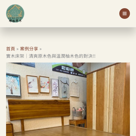
跳
至
主
要
內
容
首頁
案例分享
實木床架｜清爽原木色與溫潤柚木色的對決!!