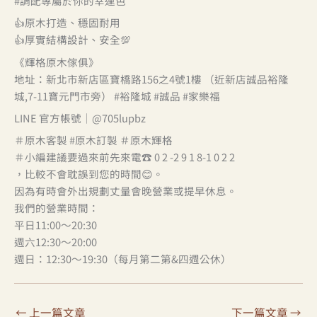
#調配專屬於你的幸運色
👍原木打造、穩固耐用
👍厚實結構設計、安全💯
《輝格原木傢俱》
地址：新北市新店區寶橋路156之4號1樓 （近新店誠品裕隆
城,7-11寶元門市旁） #裕隆城 #誠品 #家樂福
LINE 官方帳號｜@705lupbz
＃原木客製 #原木訂製 ＃原木輝格
＃小編建議要過來前先來電☎ 0 2 -2 9 1 8-1 0 2 2
，比較不會耽誤到您的時間😊。
因為有時會外出規劃丈量會晚營業或提早休息。
我們的營業時間：
平日11:00～20:30
週六12:30～20:00
週日：12:30～19:30（每月第二第&四週公休）
←
上一篇文章
下一篇文章
→