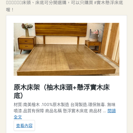
💁🏻‍♀️💁🏻‍♀️床頭、床底可分開選購，可以只購買 #實木懸浮床底
喔！