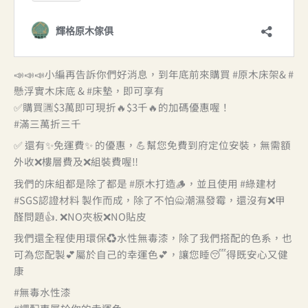
📣📣📣小編再告訴你們好消息，到年底前來購買 #原木床架& #
懸浮實木床底 & #床墊，即可享有
✅購買🈵$3萬即可現折🔥$3千🔥的加碼優惠喔！
#滿三萬折三千
✅ 還有✨免運費✨ 的優惠，💪幫您免費到府定位安裝，無需額
外收❌樓層費及❌組裝費喔‼️
我們的床組都是除了都是 #原木打造🪵，並且使用 #綠建材
#SGS認證材料 製作而成，除了不怕🙅潮濕發霉，還沒有❌甲
醛問題👍. ❌NO夾板❌NO貼皮
我們還全程使用環保♻️水性無毒漆，除了我們搭配的色系，也
可為您配製💕屬於自己的幸運色💕，讓您睡😴得既安心又健
康
#無毒水性漆