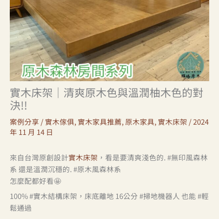
實木床架｜清爽原木色與溫潤柚木色的對
決!!
案例分享
/
實木傢俱
,
實木家具推薦
,
原木家具
,
實木床架
/
2024
年 11 月 14 日
來自台灣原創設計
實木床架
，看是要清爽淺色的. #無印風森林
系 還是溫潤沉穩的. #原木風森林系
怎麼配都好看🤩
100% #實木結構床架，床底離地 16公分 #掃地機器人 也能 #輕
鬆通過