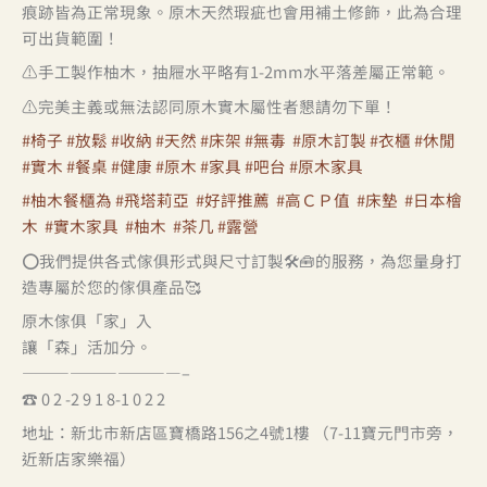
痕跡皆為正常現象。原木天然瑕疵也會用補土修飾，此為合理
可出貨範圍！
⚠️手工製作柚木，抽屜水平略有1-2mm水平落差屬正常範。
⚠️完美主義或無法認同原木實木屬性者懇請勿下單！
#椅子
#放鬆
#收納
#天然
#床架
#無毒
#原木訂製
#衣櫃
#休閒
#實木
#餐桌
#健康
#原木
#家具
#吧台
#原木家具
#柚木餐櫃為
#飛塔莉亞
#好評推薦
#高ＣＰ值
#床墊
#日本檜
木
#實木家具
#柚木
#茶几
#露營
⭕️我們提供各式傢俱形式與尺寸訂製🛠🧰的服務，為您量身打
造專屬於您的傢俱產品🥰
原木傢俱「家」入
讓「森」活加分。
——————————–
☎ 0 2 -2 9 1 8-1 0 2 2
地址：新北市新店區寶橋路156之4號1樓 （7-11寶元門市旁，
近新店家樂福）