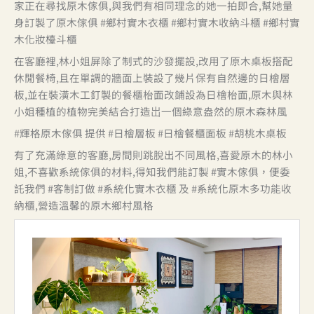
家正在尋找原木傢俱,與我們有相同理念的她一拍即合,幫她量
身訂製了原木傢俱 #鄉村實木衣櫃 #鄉村實木收納斗櫃 #鄉村實
木化妝檯斗櫃
在客廳裡,林小姐屏除了制式的沙發擺設,改用了原木桌板搭配
休閒餐椅,且在單調的牆面上裝設了幾片保有自然邊的日檜層
板,並在裝潢木工釘製的餐櫃枱面改鋪設為日檜枱面,原木與林
小姐種植的植物完美結合打造岀一個綠意盎然的原木森林風
#輝格原木傢俱 提供 #日檜層板 #日檜餐櫃面板 #胡桃木桌板
有了充滿綠意的客廳,房間則跳脫出不同風格,喜愛原木的林小
姐,不喜歡系統傢俱的材料,得知我們能訂製 #實木傢俱，便委
託我們 #客制訂做 #系統化實木衣櫃 及 #系統化原木多功能收
納櫃,營造溫馨的原木鄉村風格