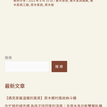
案例分享
/
2023 年 8 月 10 日
/
實木傢俱
,
實木家具推薦
,
實
木家具工廠
,
原木家具
,
原木板
搜尋
搜尋
最新文章
【遇見家最溫暖的風景】原木鄉村風收納斗櫃
在忙碌的城市裡 為孩子找回家的溫度：全原木多功能雙層臥鋪