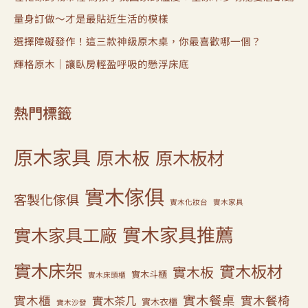
量身訂做～才是最貼近生活的模樣
選擇障礙發作！這三款神級原木桌，你最喜歡哪一個？
輝格原木｜讓臥房輕盈呼吸的懸浮床底
熱門標籤
原木家具
原木板
原木板材
實木傢俱
客製化傢俱
實木化妝台
實木家具
實木家具推薦
實木家具工廠
實木床架
實木板材
實木板
實木斗櫃
實木床頭櫃
實木餐桌
實木櫃
實木餐椅
實木茶几
實木衣櫃
實木沙發