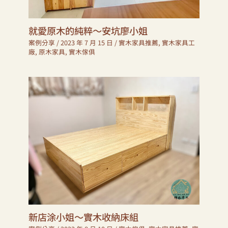
就愛原木的純粹～安坑廖小姐
案例分享
/
2023 年 7 月 15 日
/
實木家具推薦
,
實木家具工
廠
,
原木家具
,
實木傢俱
新店涂小姐～實木收納床組