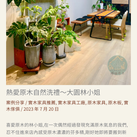
熱愛原木自然洗禮～大園林小姐
案例分享
/
實木家具推薦
,
實木家具工廠
,
原木家具
,
原木板
,
實
木傢俱
/
2023 年 7 月 20 日
喜愛原木的林小姐,在一次偶然經過發現充滿原木氣息的我們,
忍不住進來店內感受原木濃濃的芬多精,剛好她即將要搬到新