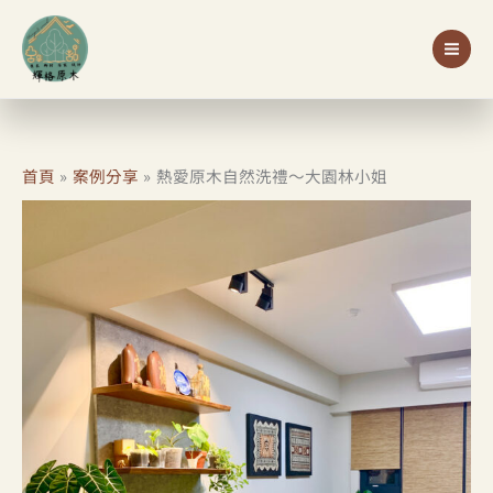
跳
至
主
要
內
容
首頁
案例分享
熱愛原木自然洗禮～大園林小姐