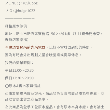
📍LINE : @705lupbz
📍IG : @huige1022
——————————
輝格原木傢俱
地址：新北市新店區寶橋路156之4號1樓 （7-11寶元門市旁，
近新店家樂福）
＃建議要過來前先來電☎️
，比較不會耽誤到您的時間。
因為有時會外出規劃丈量會晚營業或提早休息。
我們的營業時間：
平日11:00～20:30
假日12:30～20:00
⭕️原木&實木家具備註
⚠️由於拍攝角度及燈光，商品顏色與實際商品略為有差異，商
品以實際出貨之商品為準。
⚠️此商品為全手工全原木產品，會有原木本身木瘡，會有補土