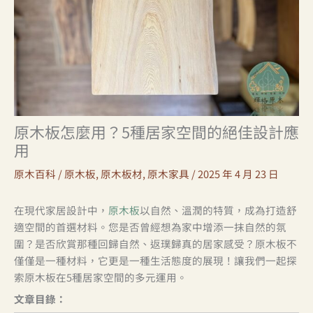
原木板怎麼用？5種居家空間的絕佳設計應
用
原木百科
/
原木板
,
原木板材
,
原木家具
/
2025 年 4 月 23 日
在現代家居設計中，
原木板
以自然、溫潤的特質，成為打造舒
適空間的首選材料。您是否曾經想為家中增添一抹自然的氛
圍？是否欣賞那種回歸自然、返璞歸真的居家感受？原木板不
僅僅是一種材料，它更是一種生活態度的展現！讓我們一起探
索原木板在5種居家空間的多元運用。
文章目錄：