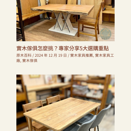
實木傢俱怎麼挑？專家分享5大選購重點
原木百科
/
2024 年 12 月 19 日
/
實木家具推薦
,
實木家具工
廠
,
實木傢俱