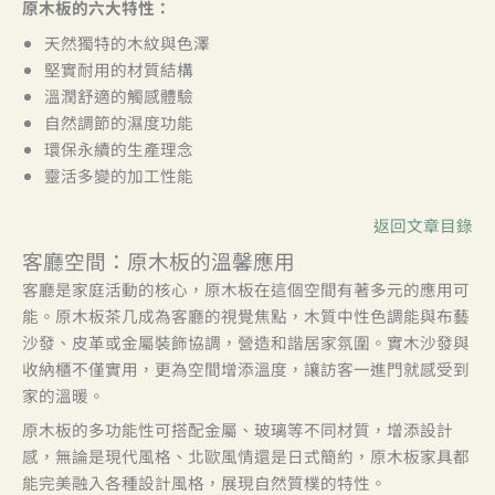
原木板的六大特性：
天然獨特的木紋與色澤
堅實耐用的材質結構
溫潤舒適的觸感體驗
自然調節的濕度功能
環保永續的生產理念
靈活多變的加工性能
返回文章目錄
客廳空間：原木板的溫馨應用
客廳是家庭活動的核心，原木板在這個空間有著多元的應用可
能。原木板茶几成為客廳的視覺焦點，木質中性色調能與布藝
沙發、皮革或金屬裝飾協調，營造和諧居家氛圍。實木沙發與
收納櫃不僅實用，更為空間增添溫度，讓訪客一進門就感受到
家的溫暖。
原木板的多功能性可搭配金屬、玻璃等不同材質，增添設計
感，無論是現代風格、北歐風情還是日式簡約，原木板家具都
能完美融入各種設計風格，展現自然質樸的特性。