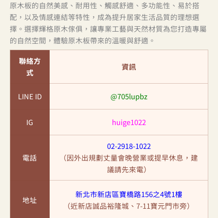
原木板的自然美感、耐用性、觸感舒適、多功能性、易於搭
配，以及情感連結等特性，成為提升居家生活品質的理想選
擇。選擇輝格原木傢俱，讓專業工藝與天然材質為您打造專屬
的自然空間，體驗原木板帶來的溫暖與舒適。
聯絡方
資訊
式
LINE ID
@705lupbz
IG
huige1022
02-2918-1022
電話
（因外出規劃丈量會晚營業或提早休息，建
議請先來電）
新北市新店區寶橋路156之4號1樓
地址
（近新店誠品裕隆城、7-11寶元門市旁）