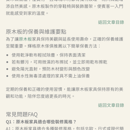
添自然美感。原木板製作的穿鞋椅與裝飾層架，使賓客一入門
就能感受到家的溫度。
返回文章目錄
原木板的保養與維護要點
為了讓
原木板
家具保持美觀與延長使用壽命，正確的保養維護
至關重要。輝格原木傢俱推薦以下簡單保養方法：
使用乾淨軟布輕拭除塵，保持表面清潔
若有髒污，可用微濕的布擦拭，並立即用乾布擦乾
避免陽光直射，預防木材變形與顏色改變
使用水性無毒漆處理的家具不需上油保養
定期的保養和正確的使用習慣，能讓原木板家具保持原有的美
觀和功能，陪伴您度過更長的時光。
返回文章目錄
常見問題FAQ
Q1
：原木板家具適合哪些裝修風格？
A1：原木板家具適合多種裝修風格，包括北歐、日式或現代簡