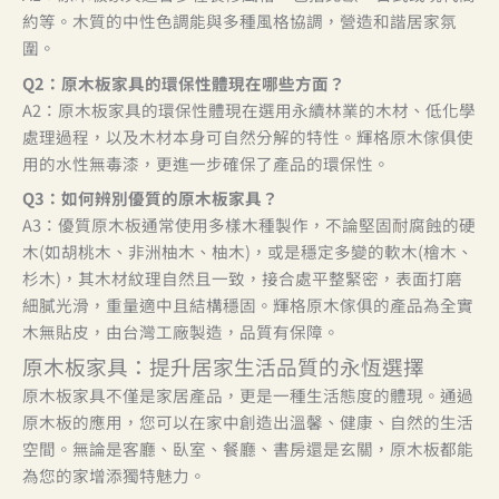
約等。木質的中性色調能與多種風格協調，營造和諧居家氛
圍。
Q2
：原木板家具的環保性體現在哪些方面？
A2：原木板家具的環保性體現在選用永續林業的木材、低化學
處理過程，以及木材本身可自然分解的特性。輝格原木傢俱使
用的水性無毒漆，更進一步確保了產品的環保性。
Q3
：如何辨別優質的原木板家具？
A3：優質原木板通常使用多樣木種製作，不論堅固耐腐蝕的硬
木(如胡桃木、非洲柚木、柚木)，或是穩定多變的軟木(檜木、
杉木)，其木材紋理自然且一致，接合處平整緊密，表面打磨
細膩光滑，重量適中且結構穩固。輝格原木傢俱的產品為全實
木無貼皮，由台灣工廠製造，品質有保障。
原木板家具：提升居家生活品質的永恆選擇
原木板家具不僅是家居產品，更是一種生活態度的體現。通過
原木板的應用，您可以在家中創造出溫馨、健康、自然的生活
空間。無論是客廳、臥室、餐廳、書房還是玄關，原木板都能
為您的家增添獨特魅力。