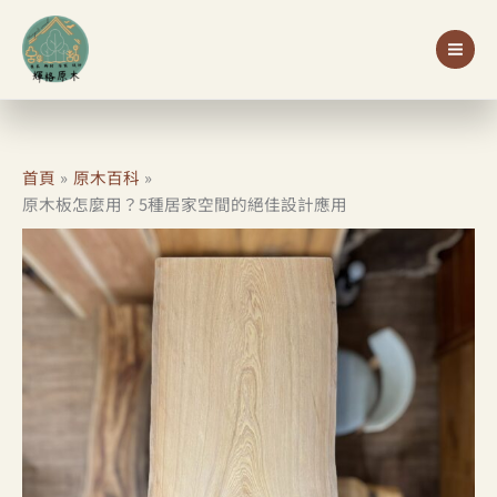
跳
至
主
要
內
容
首頁
原木百科
原木板怎麼用？5種居家空間的絕佳設計應用