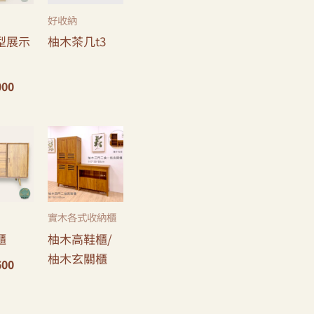
好收納
型展示
柚木茶几t3
000
實木各式收納櫃
櫃
柚木高鞋櫃/
柚木玄關櫃
600