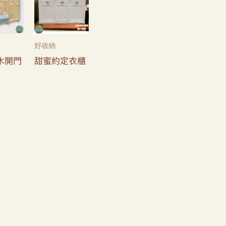
好收納
木開門
甜蜜約定衣櫃