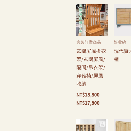
原
目
始
前
價
價
格：
格：
NT$18,800。
NT$17,800。
客製訂做商品
好收納
玄關屏風掛衣
現代實
架/玄關屏風/
櫃
隔間/吊衣架/
穿鞋椅/屏風
收納
NT$
18,800
NT$
17,800