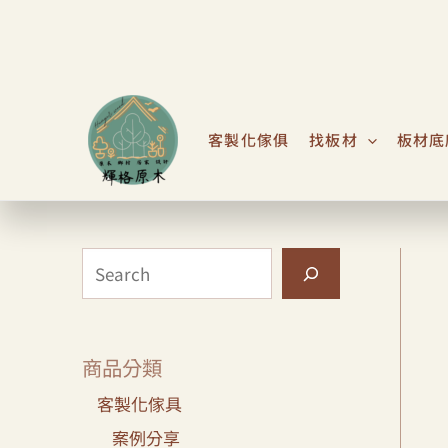
跳
S
至
e
主
a
要
r
內
客製化傢俱
找板材
板材底
c
容
h
商品分類
客製化傢具
案例分享