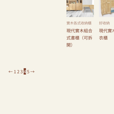
實木各式收納櫃
好收納
現代實木組合
現代實
式書櫃（可拆
衣櫃
開）
←
1
2
3
4
5
→