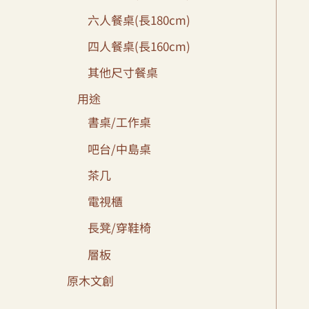
六人餐桌(長180cm)
四人餐桌(長160cm)
其他尺寸餐桌
用途
書桌/工作桌
吧台/中島桌
茶几
電視櫃
長凳/穿鞋椅
層板
原木文創