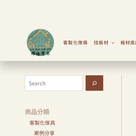
跳
S
至
e
主
a
要
r
內
客製化傢俱
找板材
板材底
c
容
h
商品分類
客製化傢具
案例分享