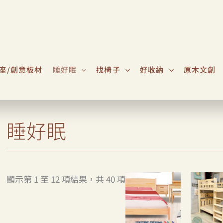
座/創意板材
睡好眠
找椅子
好收納
原木文創
睡好眠
顯示第 1 至 12 項結果，共 40 項