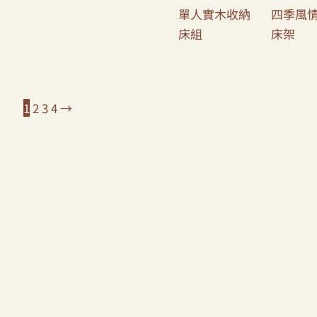
單人實木收納
四季風
床組
床架
1
2
3
4
→