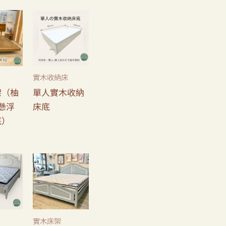
實木收納床
架（柚
單人實木收納
懸浮
床底
底）
實木床架