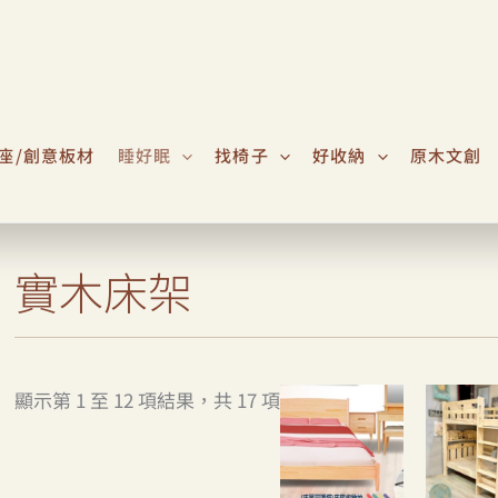
座/創意板材
睡好眠
找椅子
好收納
原木文創
實木床架
顯示第 1 至 12 項結果，共 17 項