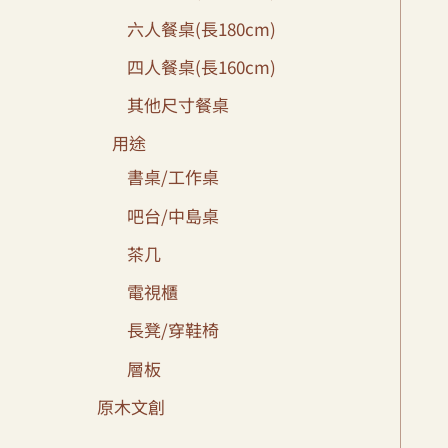
六人餐桌(長180cm)
四人餐桌(長160cm)
其他尺寸餐桌
用途
書桌/工作桌
吧台/中島桌
茶几
電視櫃
長凳/穿鞋椅
層板
原木文創