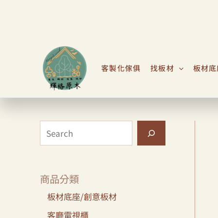
跳
S
至
e
主
a
要
r
內
客製化傢俱
找板材
板材底
c
容
h
商品分類
板材底座/創意板材
客廳電視櫃