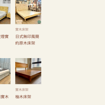
實木床架
夜燈實
日式無印風簡
約原木床架
實木床架
情實木
柚木床架