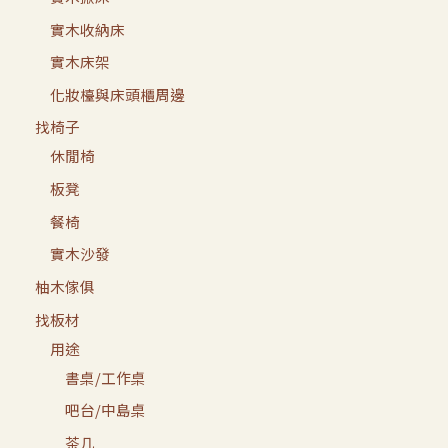
實木收納床
實木床架
化妝檯與床頭櫃周邊
找椅子
休閒椅
板凳
餐椅
實木沙發
柚木傢俱
找板材
用途
書桌/工作桌
吧台/中島桌
茶几