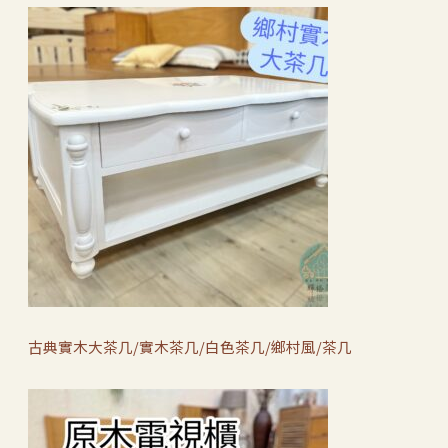
古典實木大茶几/實木茶几/白色茶几/鄉村風/茶几