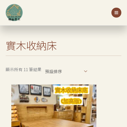
跳
S
至
e
主
a
要
r
內
c
容
實木收納床
h
顯示所有 11 筆結果