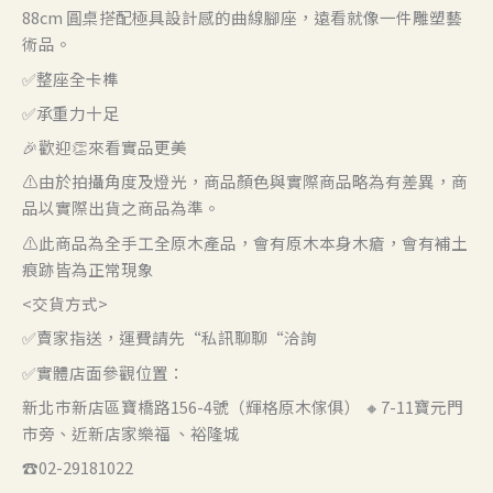
88cm 圓桌搭配極具設計感的曲線腳座，遠看就像一件雕塑藝
術品。
✅整座全卡榫
✅承重力十足
🎉歡迎👏來看實品更美
⚠️由於拍攝角度及燈光，商品顏色與實際商品略為有差異，商
品以實際出貨之商品為準。
⚠️此商品為全手工全原木產品，會有原木本身木瘡，會有補土
痕跡皆為正常現象
<交貨方式>
✅賣家指送，運費請先“私訊聊聊“洽詢
✅實體店面參觀位置：
新北市新店區寶橋路156-4號（輝格原木傢俱） 🔸7-11寶元門
市旁、近新店家樂福 、裕隆城
☎️02-29181022