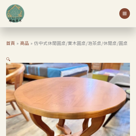
跳
原
目
圓
至
始
前
特價
桌/
主
價
價
實
要
格：
格：
木
內
NT$17,500。
NT$16,500。
圓
容
桌/
首頁
商品
仿中式休閒圓桌/實木圓桌/泡茶桌/休閒桌/圓桌
泡
茶
🔍
桌/
休
閒
桌/
圓
桌
數
量