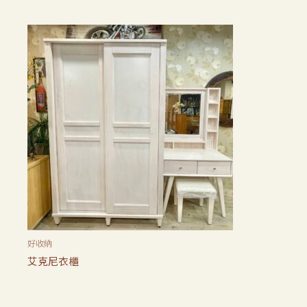
好收納
艾克尼衣櫃