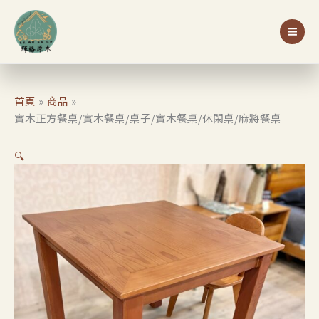
跳
原
目
桌/
至
始
前
特價
實
主
價
價
木
要
格：
格：
餐
內
NT$14,500。
NT$13,500。
桌/
容
桌
首頁
商品
子/
實木正方餐桌/實木餐桌/桌子/實木餐桌/休閑桌/麻將餐桌
實
木
🔍
餐
桌/
休
閑
桌/
麻
將
餐
桌
數