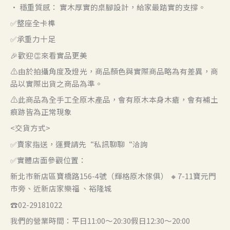
• 穩重質感： 實木厚實的桌腳設計，給家最踏實的支撐。
✅整座全卡榫
✅承重力十足
🎉歡迎👏來看實品更美
⚠️由於拍攝角度及燈光，商品顏色與實際商品略為有差異，商
品以實際出貨之商品為準。
⚠️此商品為全手工全原木產品，會有原木本身木瘡，會有補土
痕跡皆為正常現象
<交貨方式>
✅賣家指送，運費請先“私訊聊聊“洽詢
✅實體店面參觀位置：
新北市新店區寶橋路156-4號（輝格原木傢俱） 🔸7-11寶元門
市旁、近新店家樂福 、裕隆城
☎️02-29181022
我們的營業時間：平日11:00～20:30假日12:30～20:00