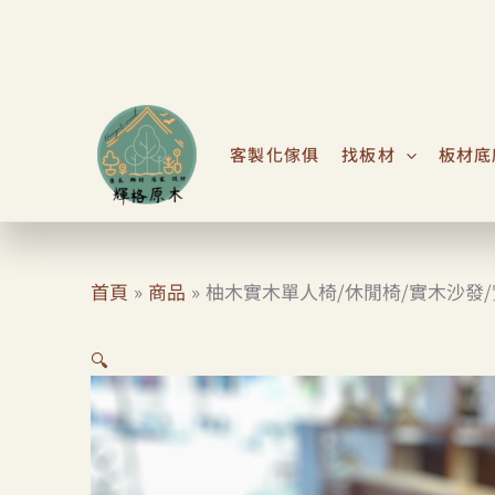
跳
至
主
要
內
客製化傢俱
找板材
板材底
容
首頁
商品
柚木實木單人椅/休閒椅/實木沙發/
🔍