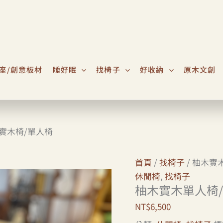
人
椅
休
閒
椅
座/創意板材
睡好眠
找椅子
好收納
原木文創
實
木
沙
發
實木椅/單人椅
實
木
首頁
/
找椅子
/ 柚木實
椅
休閒椅
,
找椅子
單
柚木實木單人椅/
人
椅
NT$
6,500
數