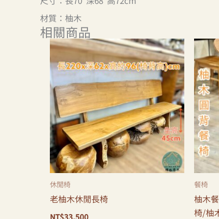
尺寸：長70*深68*高72cm
材質：柚木
相關商品
休閒椅
餐椅
老柚木休閒長椅
柚木餐
椅/柚
NT$
33,500