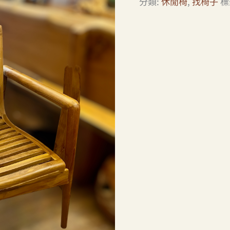
分類:
休閒椅
,
找椅子
標
量