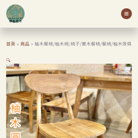
跳
至
主
要
內
容
首頁
商品
柚木餐椅/柚木椅/椅子/實木餐椅/餐椅/柚木傢俱
🔍