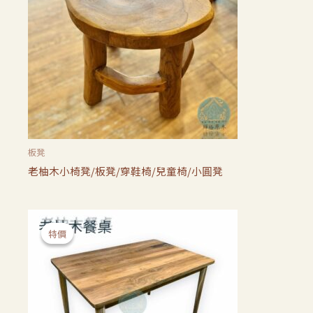
板凳
老柚木小椅凳/板凳/穿鞋椅/兒童椅/小圓凳
原
目
始
前
特價
特價
價
價
格：
格：
NT$16,500。
NT$13,500。