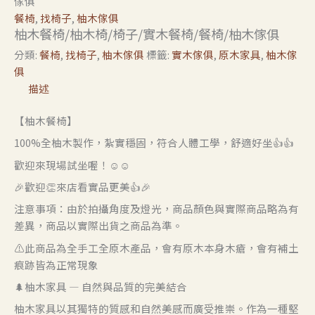
傢俱
餐椅
,
找椅子
,
柚木傢俱
柚木餐椅/柚木椅/椅子/實木餐椅/餐椅/柚木傢俱
分類:
餐椅
,
找椅子
,
柚木傢俱
標籤:
實木傢俱
,
原木家具
,
柚木傢
俱
描述
【柚木餐椅】
100%全柚木製作，紮實穩固，符合人體工學，舒適好坐👍👍
歡迎來現場試坐喔！☺️☺️
🎉歡迎👏來店看實品更美👍🎉
注意事項：由於拍攝角度及燈光，商品顏色與實際商品略為有
差異，商品以實際出貨之商品為準。
⚠️此商品為全手工全原木產品，會有原木本身木瘡，會有補土
痕跡皆為正常現象
🌲柚木家具 — 自然與品質的完美結合
柚木家具以其獨特的質感和自然美感而廣受推崇。作為一種堅