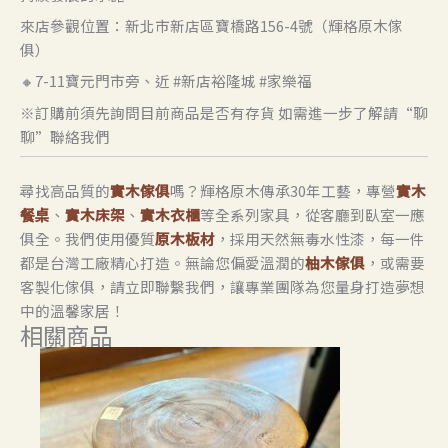
來店參觀位置：新北市新店區寶橋路156-4號（輝格原木傢
俱）
🔸7-11寶元門市旁、近 #新店裕隆城 #家樂福
※訂購前須先詢問目前商品是否有存貨 如需進一步了解請“聊
聊”聯絡我們
尋找高品質的
實木傢俱
嗎？輝格原木傳承30年工藝，專營
實木
餐桌
、
實木床架
、
實木衣櫃
等全系列家具，從客廳到臥室一應
俱全。我們使用優質
原木板材
，採用天然無毒水性漆，每一件
都是台灣工廠精心打造。無論您偏愛溫潤的
柚木傢俱
，或需要
客製化傢俱，請立即聯繫我們，讓專業團隊為您量身打造夢想
中的溫馨家居！
相關商品