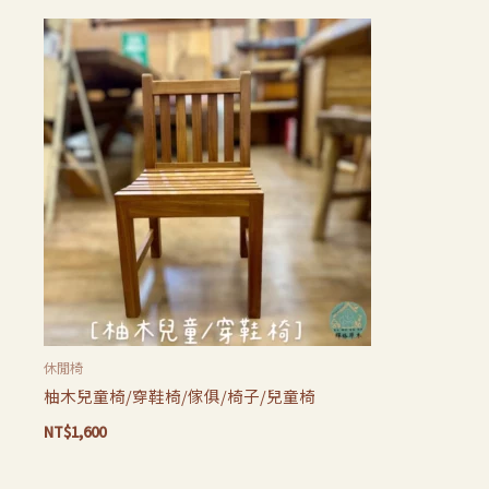
休閒椅
柚木兒童椅/穿鞋椅/傢俱/椅子/兒童椅
NT$
1,600