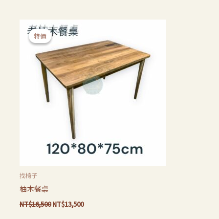
原
目
始
前
特價
特價
價
價
格：
格：
NT$16,500。
NT$13,500。
找椅子
柚木餐桌
NT$
16,500
NT$
13,500