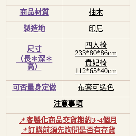
商品材質
柚木
製造地
印尼
四人椅
尺寸
233*80*86cm
（長＊深＊
貴妃椅
高）
112*65*40cm
可否量身定做
布套可選色
注意事項
📌
客製化商品交貨期約
3~4
個月
📌
訂購前須先詢問是否有存貨