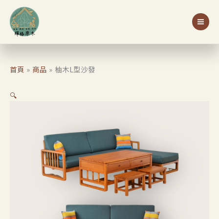
跳
至
主
要
內
容
首頁
商品
柚木L型沙發
🔍