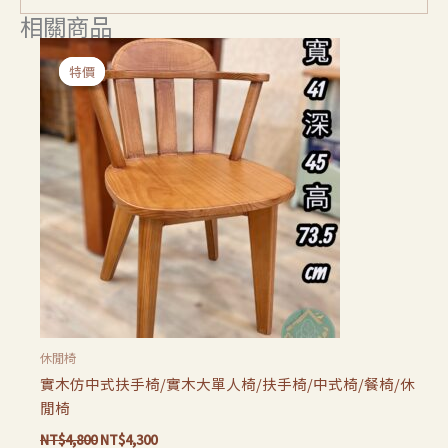
相關商品
原
目
始
前
特價
特價
價
價
格：
格：
NT$4,800。
NT$4,300。
休閒椅
實木仿中式扶手椅/實木大單人椅/扶手椅/中式椅/餐椅/休
閒椅
NT$
4,800
NT$
4,300