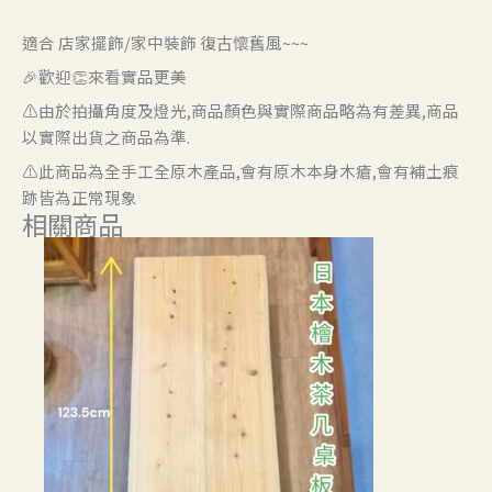
適合 店家擺飾/家中裝飾 復古懷舊風~~~
🎉歡迎👏來看實品更美
⚠️由於拍攝角度及燈光,商品顏色與實際商品略為有差異,商品
以實際出貨之商品為準.
⚠️此商品為全手工全原木產品,會有原木本身木瘡,會有補土痕
跡皆為正常現象
相關商品