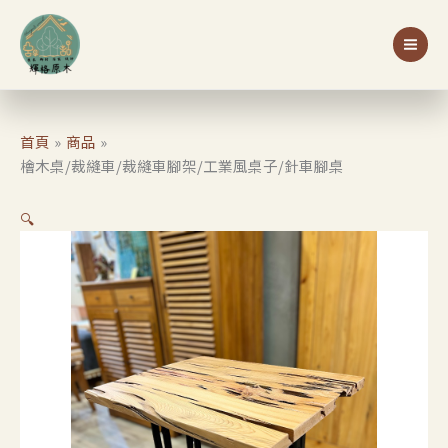
跳
車/
至
裁
主
縫
要
車
內
腳
容
架/
首頁
商品
工
檜木桌/裁縫車/裁縫車腳架/工業風桌子/針車腳桌
業
風
🔍
桌
子/
針
車
腳
桌
數
量