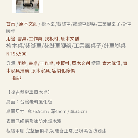
首頁
/
原木文創
/ 檜木桌/裁縫車/裁縫車腳架/工業風桌子/針車
腳桌
用途
,
書桌/工作桌
,
找板材
,
原木文創
檜木桌/裁縫車/裁縫車腳架/工業風桌子/針車腳桌
NT$
5,500
分類:
用途
,
書桌/工作桌
,
找板材
,
原木文創
標籤:
實木傢俱
,
實
木家具推薦
,
原木家具
,
客製化傢俱
描述
【復古裁縫車原木桌】
桌面：台檜老料風化板
桌面尺寸 : 寬76.5cm / 深45cm / 厚3.5cm
表面已細磨及塗防水護木漆
裁縫車腳 完整無損壞,功能皆正常,已噴黑色防銹漆