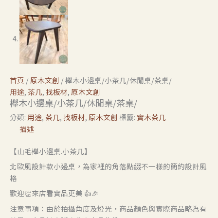
首頁
/
原木文創
/ 櫸木小邊桌/小茶几/休閒桌/茶桌/
用途
,
茶几
,
找板材
,
原木文創
櫸木小邊桌/小茶几/休閒桌/茶桌/
分類:
用途
,
茶几
,
找板材
,
原木文創
標籤:
實木茶几
描述
【山毛櫸小邊桌.小茶几】
北歐風設計款小邊桌，為家裡的角落點綴不一樣的簡約設計風
格
歡迎👏來店看實品更美 👍🎉
注意事項：由於拍攝角度及燈光，商品顏色與實際商品略為有