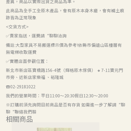
差異，商品以實際出貨之商品為準。
此商品為全手工全原木產品，會有原木本身木瘡，會有補土痕
跡皆為正常現象
<交貨方式>
✅賣家指送，運費請“聊聊洽詢
備註:大型家具不易搬運標示價為參考!依縣市偏遠山區樓層有
無電梯收取運費
✅實體店面參觀位置：
新北市新店區寶橋路156-4號（輝格原木傢俱） 🔸7-11寶元門
市旁、近新店家樂福 、裕隆城
☎️02-29181022
我們的營業時間：平日11:00～20:30假日12:30～20:00
※訂購前須先詢問目前商品是否有存貨 如需進一步了解請“聊
聊“聯絡我們鞥
相關商品