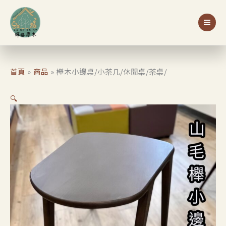
跳
至
主
要
內
容
首頁
商品
櫸木小邊桌/小茶几/休閒桌/茶桌/
🔍