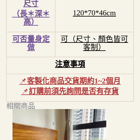
尺寸
120*70*46cm
（長＊深＊
高）
可否量身定
可（尺寸、顏色皆可
做
客制）
注意事項
📌
客製化商品交貨期約
1~2
個月
📌
訂購前須先詢問是否有存貨
相關商品