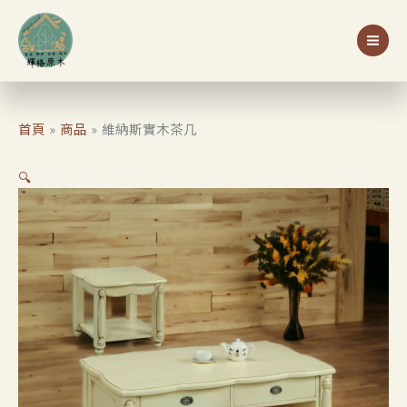
跳
至
主
要
內
容
首頁
商品
維納斯實木茶几
🔍