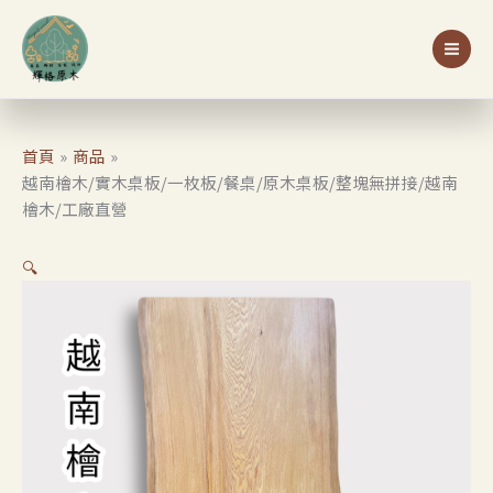
跳
原
目
木
至
始
前
特價
桌
主
價
價
板/
要
格：
格：
一
內
NT$32,500。
NT$31,000。
枚
容
板/
首頁
商品
餐
越南檜木/實木桌板/一枚板/餐桌/原木桌板/整塊無拼接/越南
桌/
檜木/工廠直營
原
木
🔍
桌
板/
整
塊
無
拼
接/
越
南