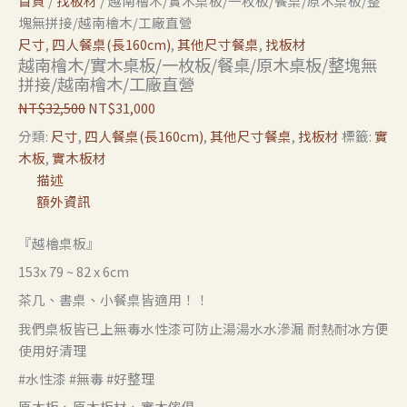
首頁
/
找板材
/ 越南檜木/實木桌板/一枚板/餐桌/原木桌板/整
塊無拼接/越南檜木/工廠直營
尺寸
,
四人餐桌(長160cm)
,
其他尺寸餐桌
,
找板材
越南檜木/實木桌板/一枚板/餐桌/原木桌板/整塊無
拼接/越南檜木/工廠直營
NT$
32,500
NT$
31,000
分類:
尺寸
,
四人餐桌(長160cm)
,
其他尺寸餐桌
,
找板材
標籤:
實
木板
,
實木板材
描述
額外資訊
『越檜桌板』
153x 79 ~ 82 x 6cm
茶几、書桌、小餐桌皆適用！！
我們桌板皆已上無毒水性漆可防止湯湯水水滲漏 耐熱耐冰方便
使用好清理
#水性漆 #無毒 #好整理
原木板、原木板材、實木傢俱