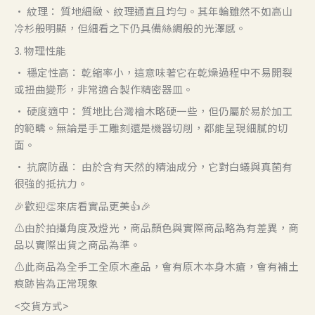
• 紋理： 質地細緻、紋理通直且均勻。其年輪雖然不如高山
冷杉般明顯，但細看之下仍具備絲綢般的光澤感。
3. 物理性能
• 穩定性高： 乾縮率小，這意味著它在乾燥過程中不易開裂
或扭曲變形，非常適合製作精密器皿。
• 硬度適中： 質地比台灣檜木略硬一些，但仍屬於易於加工
的範疇。無論是手工雕刻還是機器切削，都能呈現細膩的切
面。
• 抗腐防蟲： 由於含有天然的精油成分，它對白蟻與真菌有
很強的抵抗力。
🎉歡迎👏來店看實品更美👍🎉
⚠️由於拍攝角度及燈光，商品顏色與實際商品略為有差異，商
品以實際出貨之商品為準。
⚠️此商品為全手工全原木產品，會有原木本身木瘡，會有補土
痕跡皆為正常現象
<交貨方式>