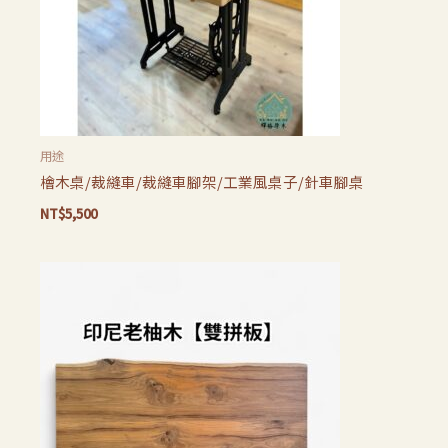
用途
檜木桌/裁縫車/裁縫車腳架/工業風桌子/針車腳桌
NT$
5,500