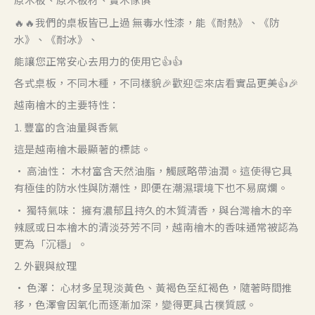
🔥🔥我們的桌板皆已上過 無毒水性漆，能《耐熱》、《防
水》、《耐冰》、
能讓您正常安心去用力的使用它👍👍
各式桌板，不同木種，不同樣貌🎉歡迎👏來店看實品更美👍🎉
越南檜木的主要特性：
1. 豐富的含油量與香氣
這是越南檜木最顯著的標誌。
• 高油性： 木材富含天然油脂，觸感略帶油潤。這使得它具
有極佳的防水性與防潮性，即便在潮濕環境下也不易腐爛。
• 獨特氣味： 擁有濃郁且持久的木質清香，與台灣檜木的辛
辣感或日本檜木的清淡芬芳不同，越南檜木的香味通常被認為
更為「沉穩」。
2. 外觀與紋理
• 色澤： 心材多呈現淡黃色、黃褐色至紅褐色，隨著時間推
移，色澤會因氧化而逐漸加深，變得更具古樸質感。