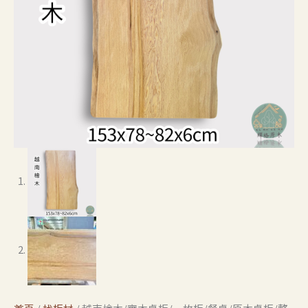
檜
木/
工
廠
直
營
數
量