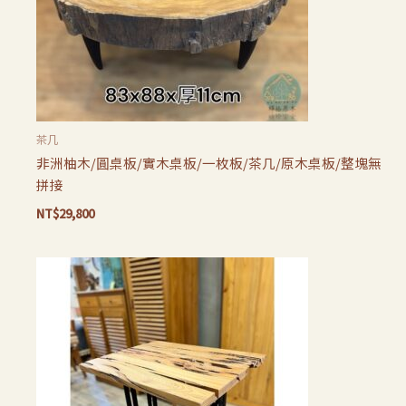
茶几
非洲柚木/圓桌板/實木桌板/一枚板/茶几/原木桌板/整塊無
拼接
NT$
29,800