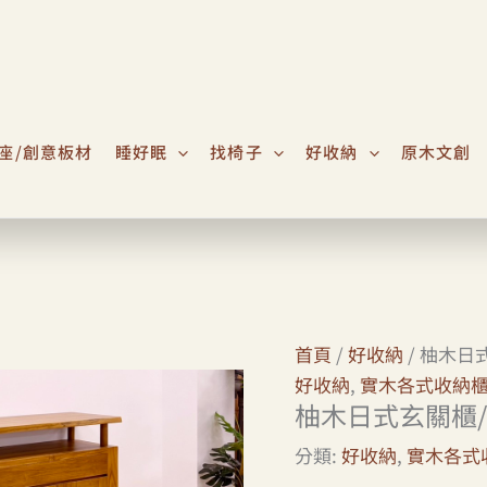
座/創意板材
睡好眠
找椅子
好收納
原木文創
首頁
/
好收納
/ 柚木日
好收納
,
實木各式收納
柚木日式玄關櫃/
分類:
好收納
,
實木各式