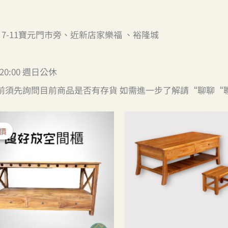
7-11寶元門市旁、近新店家樂福 、裕隆城
20:00 週日公休
前須先詢問目前商品是否有存貨 如需進一步了解請“聊聊“
原
目
始
前
價
價
價
價
格：
格：
NT$24,500。
NT$18,500。