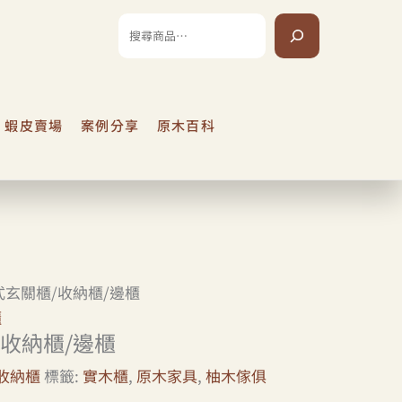
搜
尋
蝦皮賣場
案例分享
原木百科
式玄關櫃/收納櫃/邊櫃
櫃
收納櫃/邊櫃
收納櫃
標籤:
實木櫃
,
原木家具
,
柚木傢俱