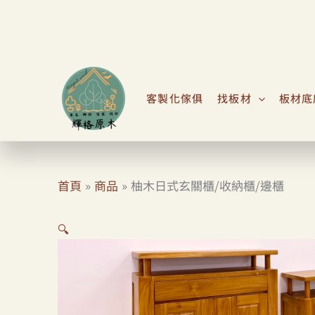
跳
至
主
要
內
客製化傢俱
找板材
板材底
容
首頁
商品
柚木日式玄關櫃/收納櫃/邊櫃
🔍