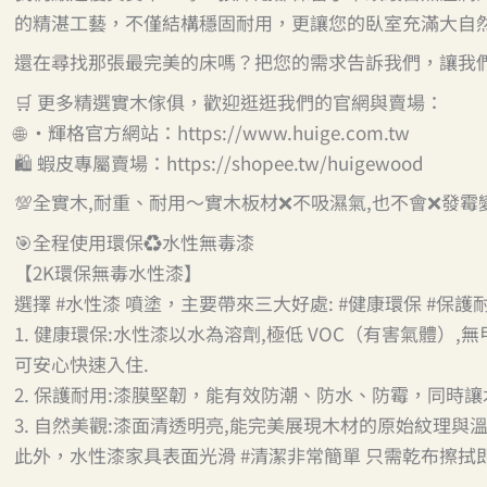
的精湛工藝，不僅結構穩固耐用，更讓您的臥室充滿大自
還在尋找那張最完美的床嗎？把您的需求告訴我們，讓我
🛒 更多精選實木傢俱，歡迎逛逛我們的官網與賣場：
🌐 •輝格官方網站：https://www.huige.com.tw
🛍️ 蝦皮專屬賣場：https://shopee.tw/huigewood
💯全實木,耐重、耐用～實木板材❌不吸濕氣,也不會❌發霉
🎯全程使用環保♻️水性無毒漆
【2K環保無毒水性漆】
選擇 #水性漆 噴塗，主要帶來三大好處: #健康環保 #保護
1. 健康環保:水性漆以水為溶劑,極低 VOC（有害氣體）
可安心快速入住.
2. 保護耐用:漆膜堅韌，能有效防潮、防水、防霉，同時讓
3. 自然美觀:漆面清透明亮,能完美展現木材的原始紋理與溫
此外，水性漆家具表面光滑 #清潔非常簡單 只需乾布擦拭即