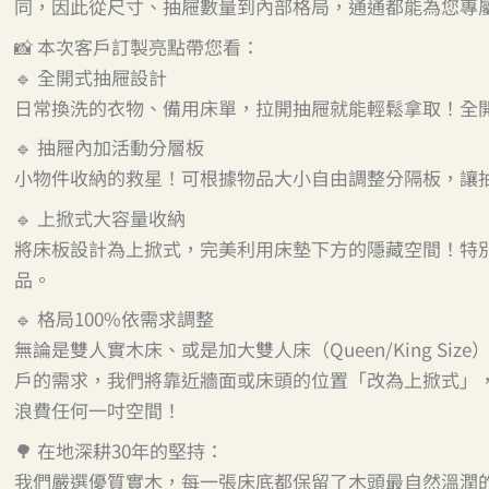
同，因此從尺寸、抽屜數量到內部格局，通通都能為您專屬客
📸 本次客戶訂製亮點帶您看：
🔹 全開式抽屜設計
日常換洗的衣物、備用床單，拉開抽屜就能輕鬆拿取！全
🔹 抽屜內加活動分層板
小物件收納的救星！可根據物品大小自由調整分隔板，讓
🔹 上掀式大容量收納
將床板設計為上掀式，完美利用床墊下方的隱藏空間！特
品。
🔹 格局100%依需求調整
無論是雙人實木床、或是加大雙人床（Queen/King S
戶的需求，我們將靠近牆面或床頭的位置「改為上掀式」
浪費任何一吋空間！
🌳 在地深耕30年的堅持：
我們嚴選優質實木，每一張床底都保留了木頭最自然溫潤的