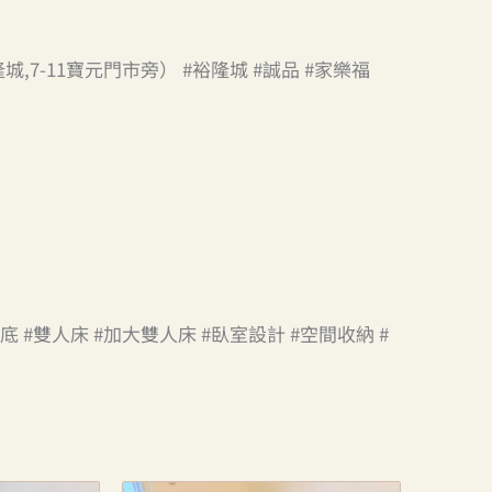
7-11寶元門市旁） #裕隆城 #誠品 #家樂福
 #雙人床 #加大雙人床 #臥室設計 #空間收納 #