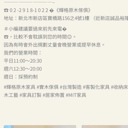
——————————–
☎ 0 2 -2 9 1 8-1 0 2 2 �《輝格原木傢俱》
地址：新北市新店區寶橋路156之4號1樓 （近新店誠品裕隆城,
＃小編建議要過來前先來電�
☎️，比較不會耽誤到您的時間😊。
因為有時會外出規劃丈量會晚營業或提早休息。
我們的營業時間：
平日11:00～20:30
週六12:30～20:00
週日：採預約制
#輝格原木家具 #實木傢俱 #台灣製造 #客製化家具 #收納床底
木工藝 #家具訂製 #居家佈置 #MIT家具