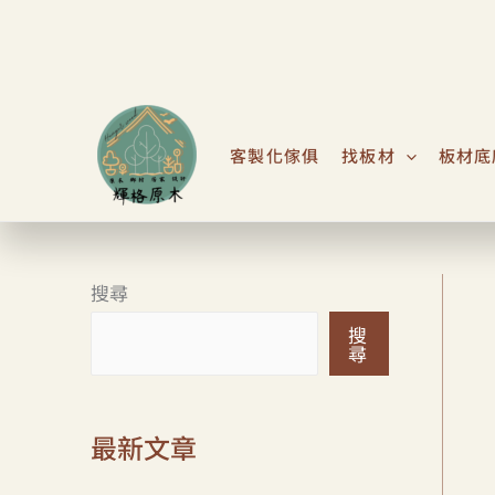
跳
至
主
要
內
客製化傢俱
找板材
板材底
容
搜尋
搜
尋
最新文章