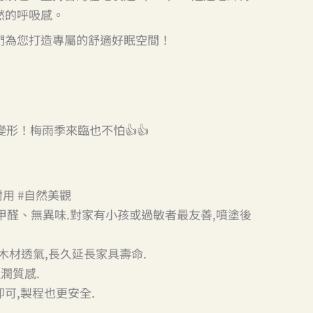
然的呼吸感。
們為您打造專屬的舒適好眠空間！
變形！梅雨季來臨也不怕👍👍
耐用 #自然美觀
,無甲醛、無異味.對家有小孩或過敏者最友善,噴塗後
木材透氣,長久延長家具壽命.
潤質感.
可,製程也更安全.